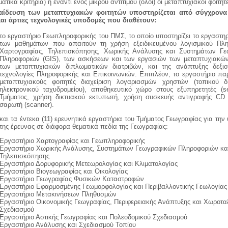
ατικά κριτήρια) ή έναντι ενός μικρού αντιτίμου (όλοι) οι μεταπτυχιακοί φοιτητ
αίδευση των μεταπτυχιακών φοιτητών υποστηρίζεται από σύγχρονα
αι άρτιες τεχνολογικές υποδομές που διαθέτουν:
το εργαστήριο Γεωπληροφορικής του ΠΜΣ, το οποίο υποστηρίζει το εργαστη
των μαθημάτων που απαιτούν τη χρήση εξειδικευμένου λογισμικού Πλη
Χαρτογραφίας, Τηλεπισκόπησης, Χωρικής Ανάλυσης και Συστημάτων Γ
Πληροφοριών (GIS), των ασκήσεων και των εργασιών των μεταπτυχιακών
των μεταπτυχιακών διπλωματικών διατριβών, και της ανάπτυξης δεξιο
τεχνολογίες Πληροφορικής και Επικοινωνιών. Επιπλέον, το εργαστήριο παρ
μεταπτυχιακούς φοιτητές διαχείριση λογαριασμών χρηστών (τοπικού δ
ηλεκτρονικού ταχυδρομείου), αποθηκευτικό χώρο στους εξυπηρετητές (se
Τμήματος, χρήση δικτυακού εκτυπωτή, χρήση συσκευής αντιγραφής CD
σαρωτή (scanner).
και τα έντεκα (11) ερευνητικά εργαστήρια του Τμήματος Γεωγραφίας για την
της έρευνας σε διάφορα θεματικά πεδία της Γεωγραφίας:
Εργαστήριο Χαρτογραφίας και Γεωπληροφορικής
Εργαστήριο Χωρικής Ανάλυσης, Συστημάτων Γεωγραφικών Πληροφοριών κα
Τηλεπισκόπησης
Εργαστήριο Δορυφορικής Μετεωρολογίας και Κλιματολογίας
Εργαστήριο Βιογεωγραφίας και Οικολογίας
Εργαστήριο Γεωγραφίας Φυσικών Καταστροφών
Εργαστήριο Εφαρμοσμένης Γεωμορφολογίας και Περιβαλλοντικής Γεωλογίας
Εργαστήριο Μετακινήσεων Πληθυσμών
Εργαστήριο Οικονομικής Γεωγραφίας, Περιφερειακής Ανάπτυξης και Χωροτα
Σχεδιασμού
Εργαστήριο Αστικής Γεωγραφίας και Πολεοδομικού Σχεδιασμού
Εργαστήριο Ανάλυσης και Σχεδιασμού Τοπίου