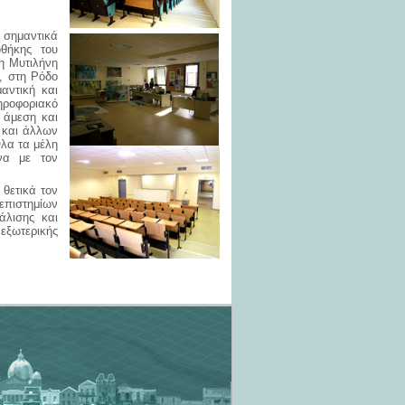
 σημαντικά
θήκης του
τη Μυτιλήνη
ο, στη Ρόδο
αντική και
ηροφοριακό
 άμεση και
 και άλλων
Όλα τα μέλη
ωνα με τον
θετικά τον
επιστημίων
άλισης και
εξωτερικής