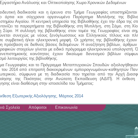
Εργαστήριο Ανάλυσης και Οπτικοποίησης Χωρο-Χρονικών Δεδομένων
ιδευτική διαδικασία και η έρευνα στο Τμήμα Γεωγραφίας υποστηρίζονται
ο άρτια και σύγχρονα οργανωμένο Παράρτημα Μυτιλήνης της Βιβλιο
στημίου Αιγαίου. Η κεντρική υπηρεσία της Βιβλιοθήκης έχει την έδρα της σ
ντονίζει τα παραρτήματα της Βιβλιοθήκης στη Μυτιλήνη, στη Σάμο, στη Χί
η Σύρο. Η συλλογή της βιβλιοθήκης στον τομέα της Γεωγραφίας είναι σημ
νεται συνεχώς με νέους ξενόγλωσσους και Ελληνικούς τίτλους και πλ
σε συμβατική ή/και ηλεκτρονική μορφή. Οι χρήστες της βιβλιοθήκης έχουν
η πρόσβαση σε διεθνείς βάσεις δεδομένων. Η αναζήτηση βιβλίων, άρθρων
γραφικών στοιχείων γίνεται με ειδικό πρόγραμμα ηλεκτρονικού υπολογιστή. 
ανεπιστημιακής κοινότητας έχουν δικαίωμα δανεισμού βιβλίων σύμφ
σμό λειτουργίας της βιβλιοθήκης.
μα Γεωγραφίας και το Πρόγραμμα Μεταπτυχιακών Σπουδών αξιολογήθηκαν 
 του 2014 από επιτροπή διακεκριμένων εμπειρογνωμόνων-καθηγητών Παν
ωτερικού, σύμφωνα με τη διαδικασία που τηρείται από την Αρχή Διασφ
ποίησης της Ποιότητας στην Ανώτατη Εκπαίδευση (ΑΔΙΠ). Η έκθεση 
γησης είναι διαθέσιμη στην ιστοσελίδα του Τμήματος:
κθεση Εξωτερικής Αξιολόγησης, Μάρτιος 2014
νά Σχολεία
Απόφοιτοι
Επικοινωνία