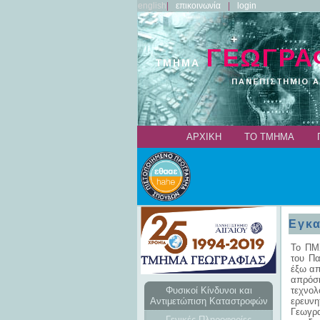
english
επικοινωνία
login
ΑΡΧΙΚΗ
ΤΟ ΤΜΗΜΑ
Εγκα
Το ΠΜΣ
του Πα
έξω απ
απρόσ
Φυσικοί Κίνδυνοι και
τεχνολ
Αντιμετώπιση Καταστροφών
ερευνη
Γεωγρα
Γενικές Πληροφορίες