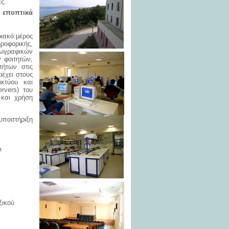
ές.
 εποπτικά
ριακό μέρος
ροφορικής,
εωγραφικών
 φοιτητών,
τήτων στις
έχει στους
ικτύου και
rvers) του
 και χρήση
 υποστήριξη
ι
ξικού