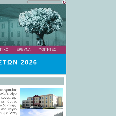
ΠΙΚΟ
ΕΡΕΥΝΑ
ΦΟΙΤΗΤΕΣ
ΤΩΝ 2026
Γεωγραφίας
ία”), λίγο
ευνοεί την
 με άρτιες
ιδακτικής,
στο κτίριο
άν (με βάση