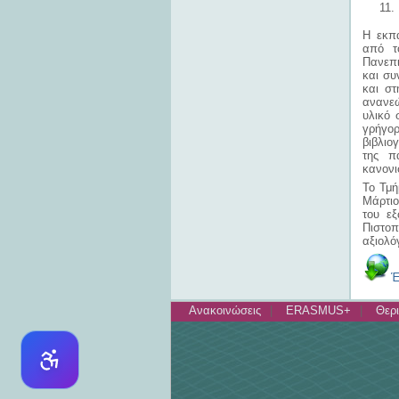
Η εκπα
από τ
Πανεπι
και συ
και στ
ανανεώ
υλικό 
γρήγορ
βιβλιο
της π
κανονι
Το Τμή
Μάρτιο
του εξ
Πιστο
αξιολό
Έ
Ανακοινώσεις
ERASMUS+
Θερι