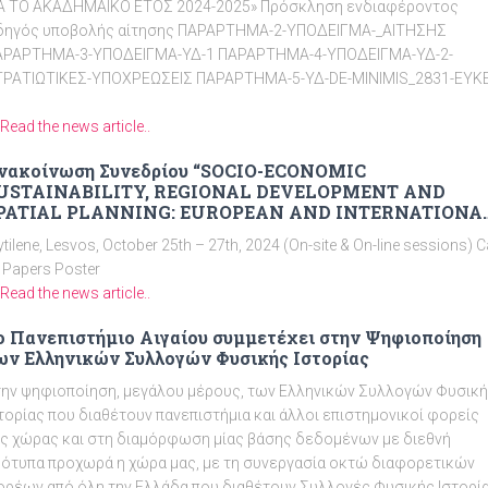
ΙΑ ΤΟ ΑΚΑΔΗΜΑΪΚΟ ΕΤΟΣ 2024-2025» Πρόσκληση ενδιαφέροντος
δηγός υποβολής αίτησης ΠΑΡΑΡΤΗΜΑ-2-ΥΠΟΔΕΙΓΜΑ-_ΑΙΤΗΣΗΣ
ΑΡΑΡΤΗΜΑ-3-ΥΠΟΔΕΙΓΜΑ-ΥΔ-1 ΠΑΡΑΡΤΗΜΑ-4-ΥΠΟΔΕΙΓΜΑ-ΥΔ-2-
ΤΡΑΤΙΩΤΙΚΕΣ-ΥΠΟΧΡΕΩΣΕΙΣ ΠΑΡΑΡΤΗΜΑ-5-ΥΔ-DE-MINIMIS_2831-ΕΥΚΕ
Read the news article..
νακοίνωση Συνεδρίου “SOCIO-ECONOMIC
USTAINABILITY, REGIONAL DEVELOPMENT AND
PATIAL PLANNING: EUROPEAN AND INTERNATIONA
IMENSIONS & PERSPECTIVES”
tilene, Lesvos, October 25th – 27th, 2024 (On-site & On-line sessions) Ca
 Papers Poster
Read the news article..
ο Πανεπιστήμιο Αιγαίου συμμετέχει στην Ψηφιοποίηση
ων Ελληνικών Συλλογών Φυσικής Ιστορίας
ην ψηφιοποίηση, μεγάλου μέρους, των Ελληνικών Συλλογών Φυσικ
τορίας που διαθέτουν πανεπιστήμια και άλλοι επιστημονικοί φορείς
ς χώρας και στη διαμόρφωση μίας βάσης δεδομένων με διεθνή
ότυπα προχωρά η χώρα μας, με τη συνεργασία οκτώ διαφορετικών
ρέων από όλη την Ελλάδα που διαθέτουν Συλλογές Φυσικής Ιστορί