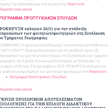
τορίας! Σας προσκαλούμε στα εγκαίνια της
Read more…
Read the news article..
ΡΌΓΡΑΜΜΑ ΠΡΟΠΤΥΧΙΑΚΏΝ ΣΠΟΥΔΏΝ
ΡΥΞΗ εκλογών 26/11 για την ανάδειξη
κπροσώπων των φοιτητών/φοιτητριών στη Συνέλευση
ου Τμήματος Γεωγραφίας
 ΣΗΜΑΝΤΙΚΟ: Η ημερομηνία διεξαγωγής των εκλογών μετατίθεται γι
ς 26/11/2024 ** Προκήρυξη εκλογών για την ανάδειξη τριών (3)
κπροσώπων των φοιτητών/φοιτητριών στη Συνέλευση του Τμήματο
ωγραφίας της Σχολής Κοινωνικών Επιστημών, με θητεία από 1η
νουαρίου 2025 έως 31η Δεκεμβρίου 2025. ΠΡΟΚΗΡΥΞΗ εκλογών για
ην ανάδειξη εκπροσώπων των φοιτητών/φοιτητριών στη
Read more
Πρόγραμμα Προπτυχιακών Σπουδών
Read the news article..
ΓΚΡΙΣΗ ΠΡΟΣΩΡΙΝΩΝ ΑΠΟΤΕΛΕΣΜΑΤΩΝ
ΞΙΟΛΟΓΗΣΗΣ ΓΙΑ ΤΗΝ ΕΠΙΛΟΓΗ ΔΙΔΑΚΤΙΚΟΥ