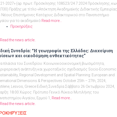
ΑΡΙΝΟ ΕΞΑΜΗΝΟ ΑΚΑΔΗΜΑΪΚΟΥ ΕΤΟΥΣ 2024-2025»
21-2027» (αρ. πρωτ. Πρόσκλησης 108523/24.7.2024 Πρόσκλησης, κω
Π30) Πράξης με τίτλο «Απόκτηση Ακαδημαϊκής Διδακτικής Εμπειρίας
 Νέους Επιστήμονες Κατόχους Διδακτορικού στο Πανεπιστήμιο
γαίου για το ακαδημαϊκό
Read more…
Προκηρύξεις
Read the news article..
ιδική Συνεδρία: “Η γεωγραφία της Ελλάδας: Διαχείριση
ρίσεων και οικοδόμηση ανθεκτικότητας”
α πλαίσια του Συνεδρίου: Κοινωνικοοικονομική βιωσιμότητα,
ριφερειακή ανάπτυξη και χωροταξικός σχεδιασμός Socio-Economic
stainability, Regional Development and Spatial Planning: European and
ternational Dimensions & Perspectives October 25th – 27th, 2024,
tilene, Lesvos, Greece Ειδική Συνεδρία Σάββατο 26 Οκτωβρίου 2024,
αρξη: 18:00 Χώρος: Πρότυπο Γενικό Λύκειο Μυτιλήνης του
νεπιστημίου Αιγαίου, Ερμού 1,
Read more…
Read the news article..
ΡΟΚΗΡΎΞΕΙΣ