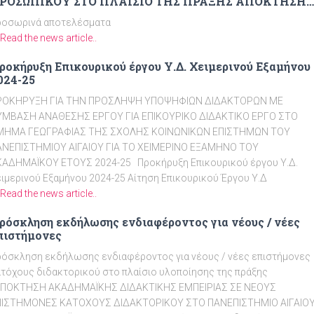
ΡΟΣΩΠΙΚΟΥ ΣΤO ΠΛΑΙΣΙΟ ΤΗΣ ΠΡΑΞΗΣ ΑΠΟΚΤΗΣΗ
ΚΑΔΗΜΑΪΚΗΣ ΔΙΔΑΚΤΙΚΗΣ ΕΜΠΕΙΡΙΑΣ ΣΕ ΝΕΟΥΣ
ροσωρινά αποτελέσματα
ΠΙΣΤΗΜΟΝΕΣ ΚΑΤΟΧΟΥΣ ΔΙΔΑΚΤΟΡΙΚΟΥ ΣΤΟ
Read the news article..
ΑΝΕΠΙΣΤΗΜΙΟ ΑΙΓΑΙΟΥ ΓΙΑ ΤΟ ΑΚΑΔΗΜΑΪΚΟ ΕΤΟΣ
024
ροκήρυξη Επικουρικού έργου Υ.Δ. Χειμερινού Εξαμήνου
024-25
ΡΟΚΗΡΥΞΗ ΓΙΑ ΤΗΝ ΠΡΟΣΛΗΨΗ ΥΠΟΨΗΦΙΩΝ ΔΙΔΑΚΤΟΡΩΝ ΜΕ
ΥΜΒΑΣΗ ΑΝΑΘΕΣΗΣ ΕΡΓΟΥ ΓΙΑ ΕΠΙΚΟΥΡΙΚΟ ΔΙΔΑΚΤΙΚΟ ΕΡΓΟ ΣΤΟ
ΜΗΜΑ ΓΕΩΓΡΑΦΙΑΣ ΤΗΣ ΣΧΟΛΗΣ ΚΟΙΝΩΝΙΚΩΝ ΕΠΙΣΤΗΜΩΝ ΤΟΥ
ΑΝΕΠΙΣΤΗΜΙΟΥ ΑΙΓΑΙΟΥ ΓΙΑ ΤΟ ΧΕΙΜΕΡΙΝΟ ΕΞΑΜΗΝΟ ΤΟΥ
ΚΑΔΗΜΑΪΚΟΥ ΕΤΟΥΣ 2024-25 Προκήρυξη Επικουρικού έργου Υ.Δ.
ιμερινού Εξαμήνου 2024-25 Αίτηση Επικουρικού Έργου Υ.Δ
Read the news article..
ρόσκληση εκδήλωσης ενδιαφέροντος για νέους / νέες
πιστήμονες
όσκληση εκδήλωσης ενδιαφέροντος για νέους / νέες επιστήμονες
τόχους διδακτορικού στο πλαίσιο υλοποίησης της πράξης
ΑΠΟΚΤΗΣΗ ΑΚΑΔΗΜΑΪΚΗΣ ΔΙΔΑΚΤΙΚΗΣ ΕΜΠΕΙΡΙΑΣ ΣΕ ΝΕΟΥΣ
ΠΙΣΤΗΜΟΝΕΣ ΚΑΤΟΧΟΥΣ ΔΙΔΑΚΤΟΡΙΚΟΥ ΣΤΟ ΠΑΝΕΠΙΣΤΗΜΙΟ ΑΙΓΑΙΟ