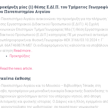
 μίας (1) θέσης Ε.ΔΙ.Π. του Τμήματος Γεωγραφίας
ου Πανεπιστημίου Αιγαίου
 Πανεπιστήμιο Αιγαίου ανακοινώνει την προκήρυξη για την πλήρωση 
σης Εργαστηριακού Διδακτικού Προσωπικού (Ε.ΔΙ.Π.): Α) Σχολή
ινωνικών Επιστημών Τμήμα Γεωγραφίας Μία (1) θέση Εργαστηριακο
δακτικού Προσωπικού (Ε.ΔΙ.Π.) κατηγορίας ΠΕ με γνωστικό αντικείμ
εωπληροφορική και Φυσική Γεωγραφία» ΦΕΚ 3166/03.10.2024 τ. Γ΄
Α: 66ΑΤ469Β7Λ-ΜΕΓ Οι ενδιαφερόμενοι/ες καλούνται να υποβάλου
ν αίτηση
Read more…
Προκηρύξεις
Read the news article..
γκαίνια έκθεσης
 Πανεπιστήμιο Αιγαίου και το Μουσείο – Βιβλιοθήκη Tériade, στη
σβο, προσφέρουν μια μοναδική ευκαιρία διακριτικής διασύνδεσης 
αχρονικών χρονόσημων αυτού του υπέροχου νησιού, από άποψη
λιτισμικής και φυσικής ιστορίας. Ο Δάφνις και η Χλόη, εγερμένοι απ
 χρονοντούλαπο της μυθιστορίας, σε περιπέτειες γεωφυσικής