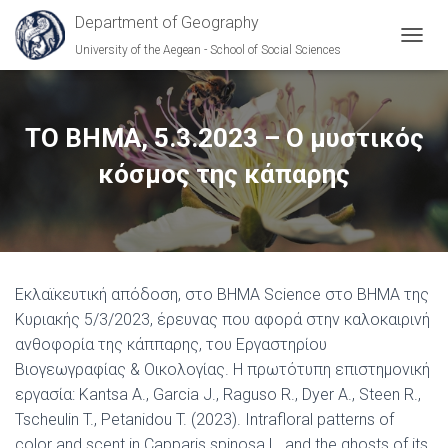
Department of Geography
University of the Aegean - School of Social Sciences
T
O
G
G
L
ΤΟ ΒΗΜΑ, 5.3.2023 – Ο μυστικός
E
N
κόσμος της κάπαρης
A
V
I
G
A
T
Εκλαϊκευτική απόδοση, στο ΒΗΜΑ Science στο ΒΗΜΑ της
I
O
Κυριακής 5/3/2023, έρευνας που αφορά στην καλοκαιρινή
N
ανθοφορία της κάππαρης, του Εργαστηρίου
Βιογεωγραφίας & Οικολογίας. Η πρωτότυπη επιστημονική
εργασία: Kantsa A., Garcia J., Raguso R., Dyer A., Steen R.,
Tscheulin T., Petanidou T. (2023). Intrafloral patterns of
color and scent in Capparis spinosa L. and the ghosts of its