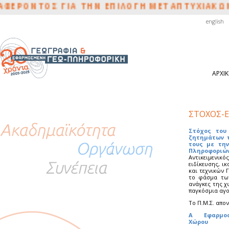
ΡΟΝΤΟΣ ΓΙΑ ΤΗΝ ΕΠΙΛΟΓΗ ΜΕΤΑΠΤΥΧΙΑΚΩΝ Φ
english
ΑΡΧΙ
ΣΤΟΧΟΣ-Ε
Στόχος του
ζητημάτων τ
τους με τη
Πληροφοριών
Αντικειμενικ
ειδίκευσης, ι
και τεχνικών
το φάσμα των
ανάγκες της χ
παγκόσμια αγο
Το Π.Μ.Σ. απον
Α Εφαρμοσμ
Χώρου