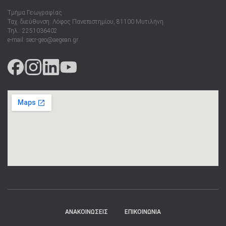
Τμήμα Γεωγραφίας
Ταχ. διεύθυνση: Λόφος Πανεπιστημίου, 81100 Μυτιλήνη
Τηλ.: 2251036402
e-mail: secr-geo@aegean.gr
|
|
|
ΑΝΑΚΟΙΝΩΣΕΙΣ
ΕΠΙΚΟΙΝΩΝΙΑ