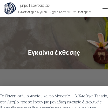
Τμήμα Γεωγραφίας
Πανεπιστήμιο Αιγαίου – Σχολή Κοινωνικών Επιστημών
Ε
Ν
Α
Λ
Λ
Α
Γ
Ή
Π
Εγκαίνια έκθεσης
Λ
Ο
Ή
Γ
Η
Σ
Η
Σ
Το Πανεπιστήμιο Αιγαίου και το Μουσείο – Βιβλιοθήκη Tériade,
στη Λέσβο, προσφέρουν μια μοναδική ευκαιρία διακριτικής