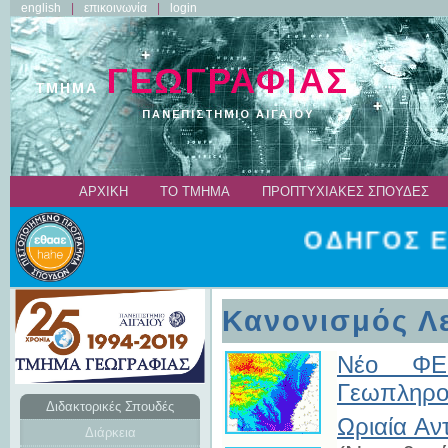
english
επικοινωνία
login
ΑΡΧΙΚΗ
ΤΟ ΤΜΗΜΑ
ΠΡΟΠΤΥΧΙΑΚΕΣ ΣΠΟΥΔΕΣ
ΟΔΗΓΟΣ Ε
Κανονισμός Λε
Νέο ΦΕ
Γεωπληρο
Διδακτορικές Σπουδές
Ωριαία Αντ
Διάρκεια