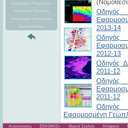
(Νομοθεσί
Κατηγορίες Πτυχιούχων
Οδηγός
Διαδικασία Επιλογής
Εφαρμοσμ
Κανονισμός Λειτουργίας
2013-14
Εγκαταστάσεις
Οδηγός
Εφαρμοσμ
2012-13
Οδηγός Δ
2011-12
Οδηγός
Εφαρμοσμ
2011-12
Οδηγός
Εφαρμοσμένη Γεωπλη
Ανακοινώσεις
ERASMUS+
Θερινά Σχολεία
Απόφοιτοι