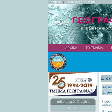
english
επικοινωνία
login
ΑΡΧΙΚΗ
ΤΟ ΤΜΗΜΑ
Διδ
Ανακο
Σπου
Προκήρ
Διδακτορικές Σπουδές
ακαδημ
Διάρκεια
Αίτησ