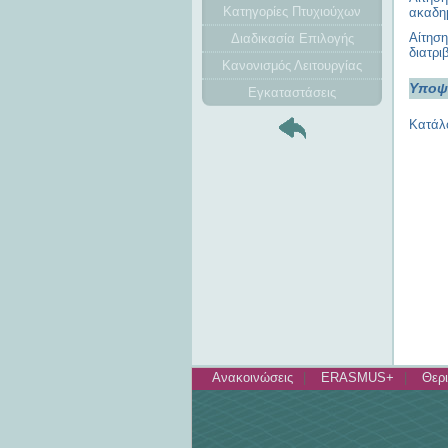
Κατηγορίες Πτυχιούχων
ακαδημ
Αίτησ
Διαδικασία Επιλογής
διατρι
Κανονισμός Λειτουργίας
Υποψή
Εγκαταστάσεις
Κατάλ
Ανακοινώσεις
ERASMUS+
Θερι