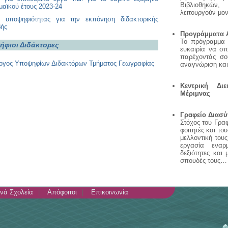
Βιβλιοθηκών
αϊκού έτους 2023-24
λειτουργούν μο
η υποψηφιότητας για την εκπόνηση διδακτορικής
βής
Προγράμματα 
Το πρόγραμμα 
φιοι Διδάκτορες
ευκαιρία να σπ
παρέχοντάς σο
ογος Υποψηφίων Διδακτόρων Τμήματος Γεωγραφίας
αναγνώριση και
Κεντρική Δι
Μέριμνας
Γραφείο Διασύ
Στόχος του Γραφ
φοιτητές και τ
μελλοντική του
εργασία εναρ
δεξιότητες και
σπουδές τους…
νά Σχολεία
Απόφοιτοι
Επικοινωνία