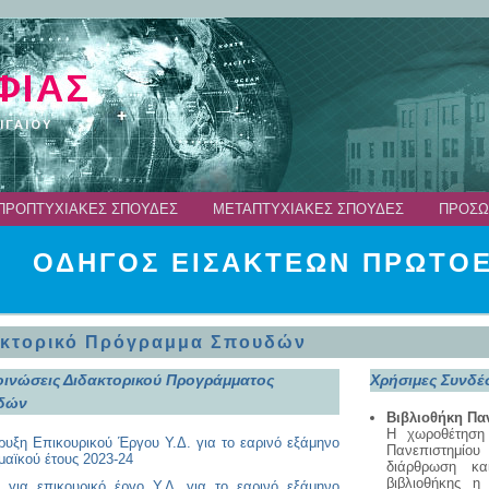
ΠΡΟΠΤΥΧΙΑΚΕΣ ΣΠΟΥΔΕΣ
ΜΕΤΑΠΤΥΧΙΑΚΕΣ ΣΠΟΥΔΕΣ
ΠΡΟΣΩ
ΟΔΗΓΟΣ ΕΙΣΑΚΤΕΩΝ ΠΡΩΤΟΕ
ακτορικό Πρόγραμμα Σπουδών
ινώσεις Διδακτορικού Προγράμματος
Χρήσιμες Συνδέ
δών
Βιβλιοθήκη Πα
Η χωροθέτηση
υξη Επικουρικού Έργου Υ.Δ. για το εαρινό εξάμηνο
Πανεπιστημίου
αϊκού έτους 2023-24
διάρθρωση κα
βιβλιοθήκης η
η για επικουρικό έργο Υ.Δ. για το εαρινό εξάμηνο